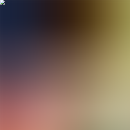
Hopp til hovudinnhald