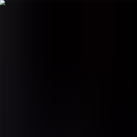
Hopp til hovudinnhald