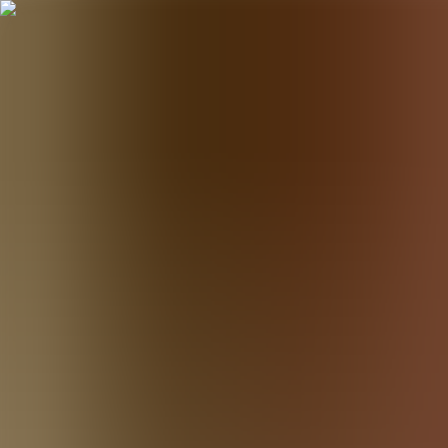
Hopp til hovudinnhald