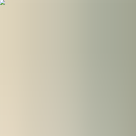
Hopp til hovudinnhald