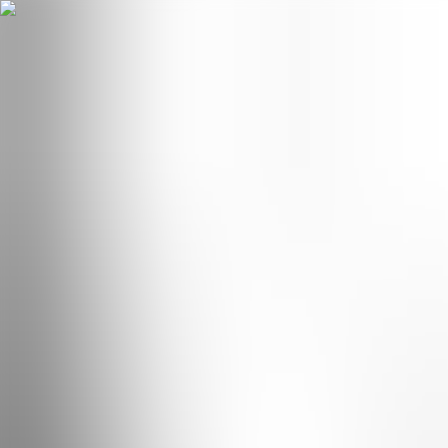
Hopp til hovudinnhald