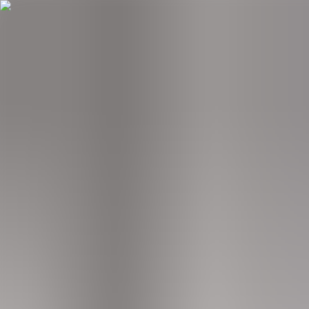
Hopp til hovudinnhald