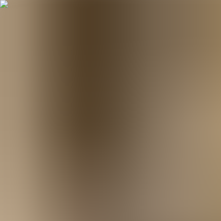
Hopp til hovudinnhald