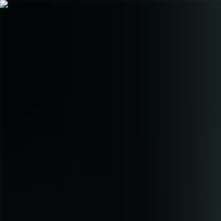
Hopp til hovudinnhald