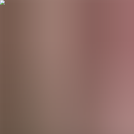
Hopp til hovudinnhald