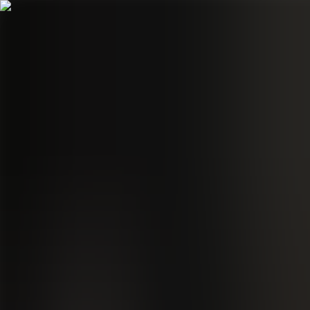
Hopp til hovudinnhald