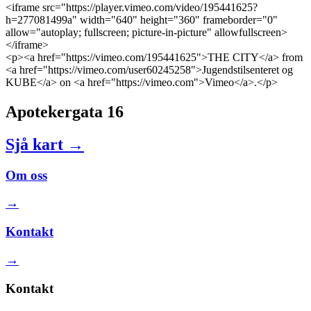
<iframe src="https://player.vimeo.com/video/195441625?
h=277081499a" width="640" height="360" frameborder="0"
allow="autoplay; fullscreen; picture-in-picture" allowfullscreen>
</iframe>
<p><a href="https://vimeo.com/195441625">THE CITY</a> from
<a href="https://vimeo.com/user60245258">Jugendstilsenteret og
KUBE</a> on <a href="https://vimeo.com">Vimeo</a>.</p>
Apotekergata 16
Sjå kart
→
Om oss
→
Kontakt
→
Kontakt