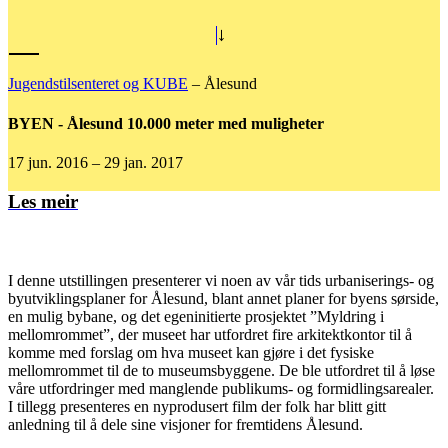
→
Jugendstilsenteret og KUBE
–
Ålesund
BYEN - Ålesund 10.000 meter med muligheter
17 jun. 2016 – 29 jan. 2017
Les meir
I denne utstillingen presenterer vi noen av vår tids urbaniserings- og
byutviklingsplaner for Ålesund, blant annet planer for byens sørside,
en mulig bybane, og det egeninitierte prosjektet ”Myldring i
mellomrommet”, der museet har utfordret fire arkitektkontor til å
komme med forslag om hva museet kan gjøre i det fysiske
mellomrommet til de to museumsbyggene. De ble utfordret til å løse
våre utfordringer med manglende publikums- og formidlingsarealer.
I tillegg presenteres en nyprodusert film der folk har blitt gitt
anledning til å dele sine visjoner for fremtidens Ålesund.