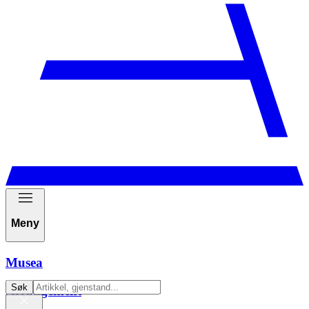
Meny
Musea
Søk
Arrangement