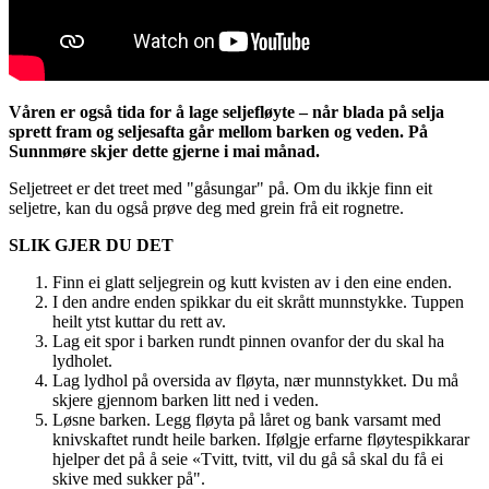
Våren er også tida for å lage seljefløyte – når blada på selja
sprett fram og seljesafta går mellom barken og veden. På
Sunnmøre skjer dette gjerne i mai månad.
Seljetreet er det treet med "gåsungar" på. Om du ikkje finn eit
seljetre, kan du også prøve deg med grein frå eit rognetre.
SLIK GJER DU DET
Finn ei glatt seljegrein og kutt kvisten av i den eine enden.
I den andre enden spikkar du eit skrått munnstykke. Tuppen
heilt ytst kuttar du rett av.
Lag eit spor i barken rundt pinnen ovanfor der du skal ha
lydholet.
Lag lydhol på oversida av fløyta, nær munnstykket. Du må
skjere gjennom barken litt ned i veden.
Løsne barken. Legg fløyta på låret og bank varsamt med
knivskaftet rundt heile barken. Ifølgje erfarne fløytespikkarar
hjelper det på å seie «Tvitt, tvitt, vil du gå så skal du få ei
skive med sukker på".