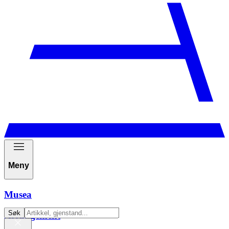
Meny
Musea
Søk
Arrangement