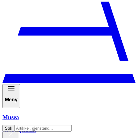
Meny
Musea
Søk
Arrangement