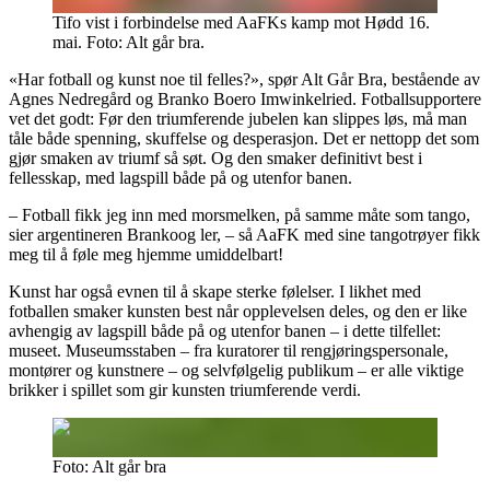
Tifo vist i forbindelse med AaFKs kamp mot Hødd 16.
mai. Foto: Alt går bra.
«Har fotball og kunst noe til felles?», spør Alt Går Bra, bestående av
Agnes Nedregård og Branko Boero Imwinkelried. Fotballsupportere
vet det godt: Før den triumferende jubelen kan slippes løs, må man
tåle både spenning, skuffelse og desperasjon. Det er nettopp det som
gjør smaken av triumf så søt. Og den smaker definitivt best i
fellesskap, med lagspill både på og utenfor banen.
– Fotball fikk jeg inn med morsmelken, på samme måte som tango,
sier argentineren Brankoog ler, – så AaFK med sine tangotrøyer fikk
meg til å føle meg hjemme umiddelbart!
Kunst har også evnen til å skape sterke følelser. I likhet med
fotballen smaker kunsten best når opplevelsen deles, og den er like
avhengig av lagspill både på og utenfor banen – i dette tilfellet:
museet. Museumsstaben – fra kuratorer til rengjøringspersonale,
montører og kunstnere – og selvfølgelig publikum – er alle viktige
brikker i spillet som gir kunsten triumferende verdi.
Foto: Alt går bra