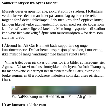
Samler inntrykk fra byens fasader
Museets dører er åpne for alle, akkurat som på stadion. I fotballens
verden kreves det at man heier på samme lag og bærer de rette
fargene for å delta i felleskapet. Selv uten krav for å oppleve kunst,
kan den likevel virke utilgjengelig for noen, med sosiale koder som
kan fremstå vanskeligere å knekke. Men inngangsportene til stadion
kan være like vanskelig å åpne som museumsdøren – for dem som
aldri har prøvd.
I Ålesund har Alt Går Bra møtt både supportere og unge
kunstinteresserte. De har hentet inspirasjon på stadion, i museet og
ikke minst på lange vandringer med kamera rundt i byen.
– Vi har trålet byen på kryss og tvers for å ta bilder av fasadene, sier
Agnes. – Nå tar vi med oss inntrykkene fra byen, fra fotballkamp og
fra menneskene vi har møtt her til atelieret vårt i Paris, hvor vi vil
bruke sommeren til å produsere maleriene som skal vises på stadion
i høst.
Fra AaFKs kamp mot Hødd 16. mai. Foto: Alt går bra
Ut av kunstens tildelte rom