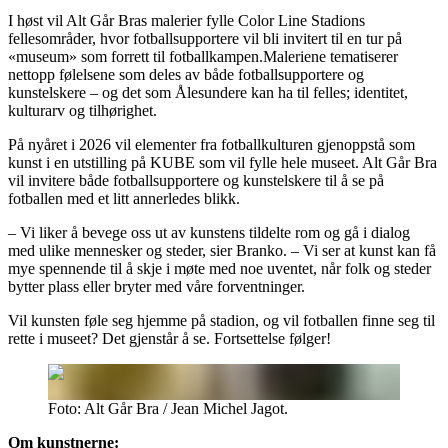
I høst vil Alt Går Bras malerier fylle Color Line Stadions
fellesområder, hvor fotballsupportere vil bli invitert til en tur på
«museum» som forrett til fotballkampen.Maleriene tematiserer
nettopp følelsene som deles av både fotballsupportere og
kunstelskere – og det som Ålesundere kan ha til felles; identitet,
kulturarv og tilhørighet.
På nyåret i 2026 vil elementer fra fotballkulturen gjenoppstå som
kunst i en utstilling på KUBE som vil fylle hele museet. Alt Går Bra
vil invitere både fotballsupportere og kunstelskere til å se på
fotballen med et litt annerledes blikk.
– Vi liker å bevege oss ut av kunstens tildelte rom og gå i dialog
med ulike mennesker og steder, sier Branko. – Vi ser at kunst kan få
mye spennende til å skje i møte med noe uventet, når folk og steder
bytter plass eller bryter med våre forventninger.
Vil kunsten føle seg hjemme på stadion, og vil fotballen finne seg til
rette i museet? Det gjenstår å se. Fortsettelse følger!
Foto: Alt Går Bra / Jean Michel Jagot.
Om kunstnerne: