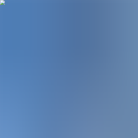
Hopp til hovudinnhald