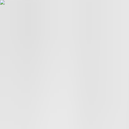
Hopp til hovudinnhald