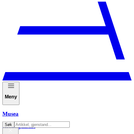
Meny
Musea
Søk
Arrangement