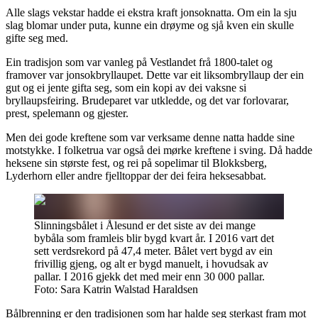
Alle slags vekstar hadde ei ekstra kraft jonsoknatta. Om ein la sju
slag blomar under puta, kunne ein drøyme og sjå kven ein skulle
gifte seg med.
Ein tradisjon som var vanleg på Vestlandet frå 1800-talet og
framover var jonsokbryllaupet. Dette var eit liksombryllaup der ein
gut og ei jente gifta seg, som ein kopi av dei vaksne si
bryllaupsfeiring. Brudeparet var utkledde, og det var forlovarar,
prest, spelemann og gjester.
Men dei gode kreftene som var verksame denne natta hadde sine
motstykke. I folketrua var også dei mørke kreftene i sving. Då hadde
heksene sin største fest, og rei på sopelimar til Blokksberg,
Lyderhorn eller andre fjelltoppar der dei feira heksesabbat.
Slinningsbålet i Ålesund er det siste av dei mange
bybåla som framleis blir bygd kvart år. I 2016 vart det
sett verdsrekord på 47,4 meter. Bålet vert bygd av ein
frivillig gjeng, og alt er bygd manuelt, i hovudsak av
pallar. I 2016 gjekk det med meir enn 30 000 pallar.
Foto: Sara Katrin Walstad Haraldsen
Bålbrenning er den tradisjonen som har halde seg sterkast fram mot