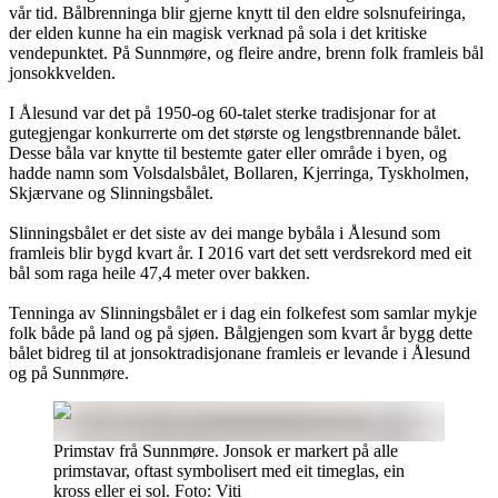
vår tid. Bålbrenninga blir gjerne knytt til den eldre solsnufeiringa,
der elden kunne ha ein magisk verknad på sola i det kritiske
vendepunktet. På Sunnmøre, og fleire andre, brenn folk framleis bål
jonsokkvelden.
I Ålesund var det på 1950-og 60-talet sterke tradisjonar for at
gutegjengar konkurrerte om det største og lengstbrennande bålet.
Desse båla var knytte til bestemte gater eller område i byen, og
hadde namn som Volsdalsbålet, Bollaren, Kjerringa, Tyskholmen,
Skjærvane og Slinningsbålet.
Slinningsbålet er det siste av dei mange bybåla i Ålesund som
framleis blir bygd kvart år. I 2016 vart det sett verdsrekord med eit
bål som raga heile 47,4 meter over bakken.
Tenninga av Slinningsbålet er i dag ein folkefest som samlar mykje
folk både på land og på sjøen. Bålgjengen som kvart år bygg dette
bålet bidreg til at jonsoktradisjonane framleis er levande i Ålesund
og på Sunnmøre.
Primstav frå Sunnmøre. Jonsok er markert på alle
primstavar, oftast symbolisert med eit timeglas, ein
kross eller ei sol. Foto: Viti