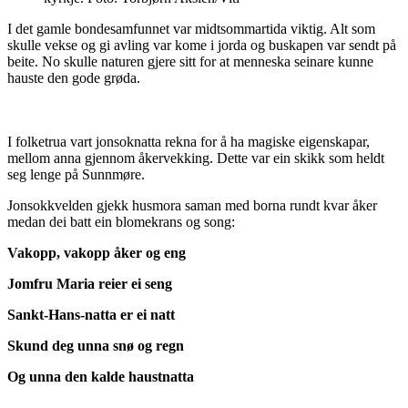
I det gamle bondesamfunnet var midtsommartida viktig. Alt som
skulle vekse og gi avling var kome i jorda og buskapen var sendt på
beite. No skulle naturen gjere sitt for at menneska seinare kunne
hauste den gode grøda.
I folketrua vart jonsoknatta rekna for å ha magiske eigenskapar,
mellom anna gjennom åkervekking. Dette var ein skikk som heldt
seg lenge på Sunnmøre.
Jonsokkvelden gjekk husmora saman med borna rundt kvar åker
medan dei batt ein blomekrans og song:
Vakopp, vakopp åker og eng
Jomfru Maria reier ei seng
Sankt-Hans-natta er ei natt
Skund deg unna snø og regn
Og unna den kalde haustnatta