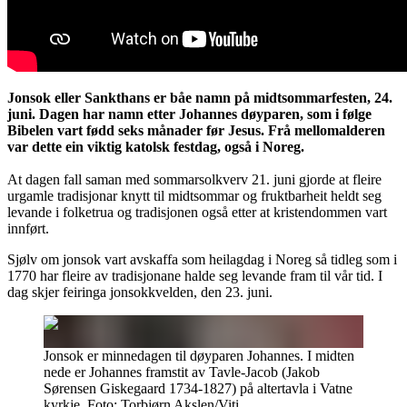
Jonsok eller Sankthans er båe namn på midtsommarfesten, 24.
juni. Dagen har namn etter Johannes døyparen, som i følge
Bibelen vart fødd seks månader før Jesus. Frå mellomalderen
var dette ein viktig katolsk festdag, også i Noreg.
At dagen fall saman med sommarsolkverv 21. juni gjorde at fleire
urgamle tradisjonar knytt til midtsommar og fruktbarheit heldt seg
levande i folketrua og tradisjonen også etter at kristendommen vart
innført.
Sjølv om jonsok vart avskaffa som heilagdag i Noreg så tidleg som i
1770 har fleire av tradisjonane halde seg levande fram til vår tid. I
dag skjer feiringa jonsokkvelden, den 23. juni.
Jonsok er minnedagen til døyparen Johannes. I midten
nede er Johannes framstit av Tavle-Jacob (Jakob
Sørensen Giskegaard 1734-1827) på altertavla i Vatne
kyrkje. Foto: Torbjørn Akslen/Viti