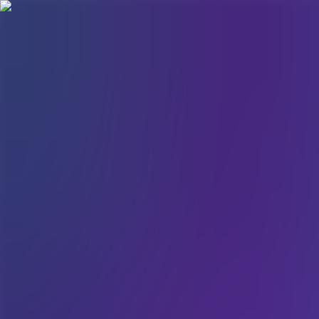
Hopp til hovudinnhald