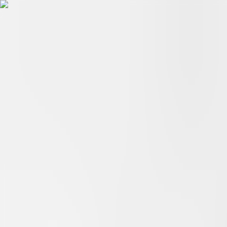
Hopp til hovudinnhald