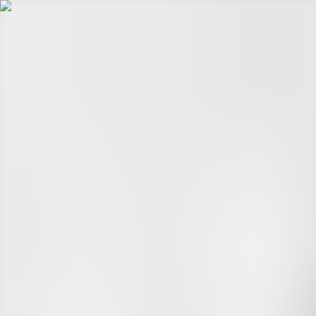
Hopp til hovudinnhald