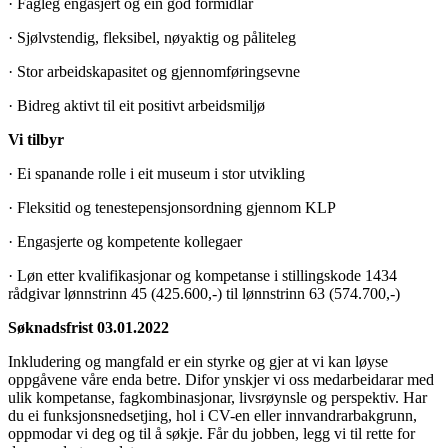
· Fagleg engasjert og ein god formidlar
· Sjølvstendig, fleksibel, nøyaktig og påliteleg
· Stor arbeidskapasitet og gjennomføringsevne
· Bidreg aktivt til eit positivt arbeidsmiljø
Vi tilbyr
· Ei spanande rolle i eit museum i stor utvikling
· Fleksitid og tenestepensjonsordning gjennom KLP
· Engasjerte og kompetente kollegaer
· Løn etter kvalifikasjonar og kompetanse i stillingskode 1434
rådgivar lønnstrinn 45 (425.600,-) til lønnstrinn 63 (574.700,-)
Søknadsfrist 03.01.2022
Inkludering og mangfald er ein styrke og gjer at vi kan løyse
oppgåvene våre enda betre. Difor ynskjer vi oss medarbeidarar med
ulik kompetanse, fagkombinasjonar, livsrøynsle og perspektiv. Har
du ei funksjonsnedsetjing, hol i CV-en eller innvandrarbakgrunn,
oppmodar vi deg og til å søkje. Får du jobben, legg vi til rette for