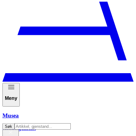
Meny
Musea
Søk
Arrangement