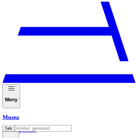
Meny
Musea
Søk
Arrangement