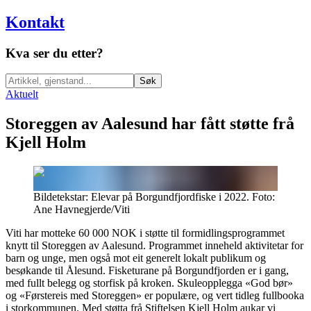
Kontakt
Kva ser du etter?
Søk
Aktuelt
Storeggen av Aalesund har fått støtte frå
Kjell Holm
Bildetekstar: Elevar på Borgundfjordfiske i 2022. Foto:
Ane Havnegjerde/Viti
Viti har motteke 60 000 NOK i støtte til formidlingsprogrammet
knytt til Storeggen av Aalesund. Programmet inneheld aktivitetar for
barn og unge, men også mot eit generelt lokalt publikum og
besøkande til Ålesund. Fisketurane på Borgundfjorden er i gang,
med fullt belegg og storfisk på kroken. Skuleopplegga «God bør»
og «Førstereis med Storeggen» er populære, og vert tidleg fullbooka
i storkommunen. Med støtta frå Stiftelsen Kjell Holm aukar vi