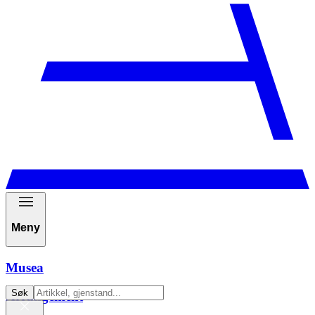
Meny
Musea
Søk
Arrangement