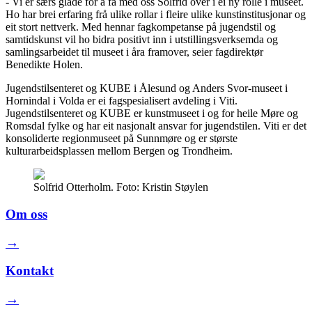
- Vi er særs glade for å få med oss Solfrid over i ei ny rolle i museet.
Ho har brei erfaring frå ulike rollar i fleire ulike kunstinstitusjonar og
eit stort nettverk. Med hennar fagkompetanse på jugendstil og
samtidskunst vil ho bidra positivt inn i utstillingsverksemda og
samlingsarbeidet til museet i åra framover, seier fagdirektør
Benedikte Holen.
Jugendstilsenteret og KUBE i Ålesund og Anders Svor-museet i
Hornindal i Volda er ei fagspesialisert avdeling i Viti.
Jugendstilsenteret og KUBE er kunstmuseet i og for heile Møre og
Romsdal fylke og har eit nasjonalt ansvar for jugendstilen. Viti er det
konsoliderte regionmuseet på Sunnmøre og er største
kulturarbeidsplassen mellom Bergen og Trondheim.
Solfrid Otterholm. Foto: Kristin Støylen
Om oss
→
Kontakt
→