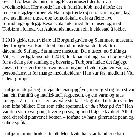
over til Aalesunds museum og Fiskerimuseet der han var
avdelingsleiar. Her gjorde han eit framifrå jobb med å løfte det
museumsfaglege arbeidet. Han registrerte og sikra samlingane, laga
nye utstillingar, pussa opp kontorlokala og laga fleire nye
formidlingsopplegg. Besøkstala auka med fleire tusen og med
Torbjørn i leiinga var Aalesunds museum ein kjekk stad å jobbe.
I 2018 gjekk turen vidare til Borgundgavlen og Sunnmøre museum,
der Torbjørn var konstituert som administrerande direktør i
dåverande Stiftinga Sunnmøre museum. Då museet, no Stiftinga
Viti, var ferdig konsolidert 2019, fekk han stillinga som fagdirektør
for avdeling for samling og bevaring. Torbjørn hadde det faglege
ansvaret for dei store museumssamlingane i heile regionen vår, og
personalansvar for mange medarbeidarar. Han var fast medlem i Viti
si leiargruppe.
Torbjørn tok på seg krevjande leiaroppgåver, men først og fremst var
han ein framifrå og intellektuell fagperson, og ein varm og raus
kollega. Viti har mista ein av våre sterkaste fagfolk. Torbjørn var den
som løfta blikket. Den som stilte spørsmål,
er du sikker på det?
Han
var den som kvar gong leverte presis, og med høgste kvalitet. Alltid
med eit solid planverk i botnen – forfatta av hans glimrande penn og
solide språk.
Torbjørn kunne brukast til alt. Med kvite hanskar handterte han