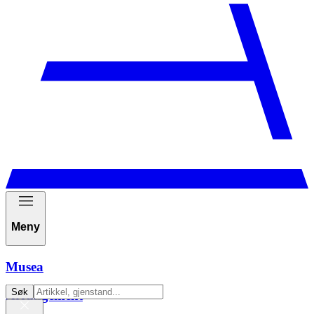
Meny
Musea
Søk
Arrangement