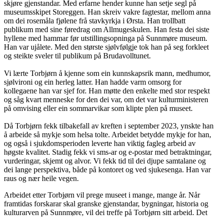
skjøre gjenstandar. Med erfarne hender kunne han setje segl på
museumsskipet Storeggen. Han skreiv vakre fagtestar, mellom anna
om dei rosemåla fjølene frå stavkyrkja i Ørsta. Han trollbatt
publikum med sine føredrag om Allmugeskulen. Han festa dei siste
hyllene med hammar før utstillingsopninga på Sunnmøre museum.
Han var ujålete. Med den største sjølvfølgje tok han på seg forkleet
og steikte sveler til publikum på Brudavolltunet.
Vi lærte Torbjørn å kjenne som ein kunnskapsrik mann, medhumor,
sjølvironi og ein herleg latter. Han hadde varm omsorg for
kollegaene han var sjef for. Han møtte den enkelte med stor respekt
og såg kvart menneske for den dei var, om det var kulturministeren
på omvising eller ein sommarvikar som klipte plen på museet.
Då Torbjørn fekk tilbakefall av kreften i september 2023, ynskte han
å arbeide så mykje som helsa tolte. Arbeidet betydde mykje for han,
og også i sjukdomsperioden leverte han viktig fagleg arbeid av
høgste kvalitet. Stadig fekk vi sms-ar og e-postar med betraktningar,
vurderingar, skjemt og alvor. Vi fekk tid til dei djupe samtalane og
dei lange perspektiva, både på kontoret og ved sjukesenga. Han var
raus og nær heile vegen.
Arbeidet etter Torbjørn vil prege museet i mange, mange år. Når
framtidas forskarar skal granske gjenstandar, bygningar, historia og
kulturarven på Sunnmøre, vil dei treffe på Torbjørn sitt arbeid. Det