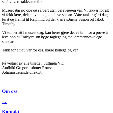
skal vi vere takksame for.
Museet står no ope og sårbart utan bereveggen vår. Vi takkar for alt
vi fekk lære, dele, utvikle og oppleve saman. Våre tankar går i dag
først og fremst til Ragnhild og dei kjære sønene Simon og Jakob
Timothy.
Vi som er att i museet dag, kan berre gjere det vi kan, for å prøve å
leve opp til Torbjørn sin høge faglege og mellommenneskelege
standard.
Takk for alt du var for oss, kjære kollega og ven.
På vegner av alle tilsette i Stiftinga Viti
Audhild Gregoriusdotter Rotevatn
Administrerande direktør
Om oss
→
Kontakt