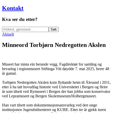
Kontakt
Kva ser du etter?
Søk
Aktuelt
Minneord Torbjørn Nedregotten Akslen
Museet har mista ein berande vegg. Fagdirektør for samling og
bevaring i regionmuseet Stiftinga Viti døydde 7. mai 2025, berre 48
år gamal.
Torbjørn Nedregotten Akslen kom flyttande heim til Ålesund i 2011,
etter å ha tatt hovudfag historie ved Universitetet i Bergen og fleire
år som tilsett ved Bymuseet i Bergen der han jobba som konservator
ved Lepramuseet og Bergen Skolemuseum/Holbergmuseet.
Han vart tilsett som dokumentasjonsansvarleg ved den unge
institusjonen Jugendstilsenteret og KUBE. Etter tre år gjekk turen