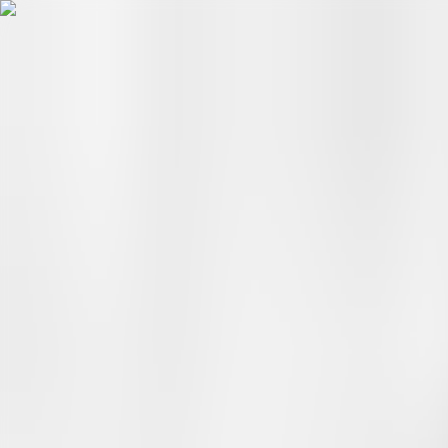
Hopp til hovudinnhald