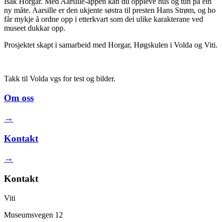
Isak Horgar. Med Aarsille-appen kan du oppleve hus og tun på ein
ny måte. Aarsille er den ukjente søstra til presten Hans Strøm, og ho
får mykje å ordne opp i etterkvart som dei ulike karakterane ved
museet dukkar opp.
Prosjektet skapt i samarbeid med Horgar, Høgskulen i Volda og Viti.
Takk til Volda vgs for test og bilder.
Om oss
→
Kontakt
→
Kontakt
Viti
Museumsvegen 12