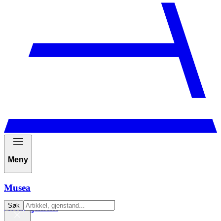
Meny
Musea
Søk
Arrangement