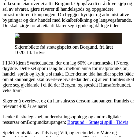
rolla som leiar over ei ætt i Borgund. Oppgåva di er å drive kjøp og
sal av råvarer, gjere råvarer til handelsgods og oppgradere
infrastrukturen i kaupangen. Du byggjer kyrkjer og administrative
bygningar og driv handel med lokalbefolkning og langvegsfarande.
Du skal sørge for at ætta di klarer seg i gode og dårlege tider.
Skjermbilete frå strategispelet om Borgund, frå året
1020. Ill: Tidvis
I 1349 kjem Svartedauden, der om lag 60% av menneska i Noreg
døydde. Dette set spor i lang tid, mellom anna for matproduksjon,
handel, språk og kyrkja si makt. Etter denne tida handlar spelet både
om at kaupangen skal overleve Svartedauden, og at ein framleis skal
gjere seg gjeldande i ei tid der Bergen, og spesielt Hansaforbundet,
veks fram.
Siger er å overleve, og du har suksess dersom kaupangen framleis er
relevant 400 år seinare!
Lenke til strategispel, undervisningsopplegg og andre digitale
ressursar omBorgundkaupangen:
Borgund - Strategi spill - Tidvis
Spelet er utvikla av Tidvis og Viti, og er ein del av Møre og