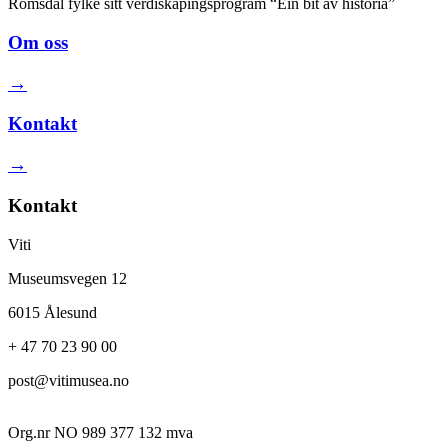
Romsdal fylke sitt verdiskapingsprogram “Ein bit av historia”
Om oss
→
Kontakt
→
Kontakt
Viti
Museumsvegen 12
6015 Ålesund
+ 47 70 23 90 00
post@vitimusea.no
Org.nr NO 989 377 132 mva