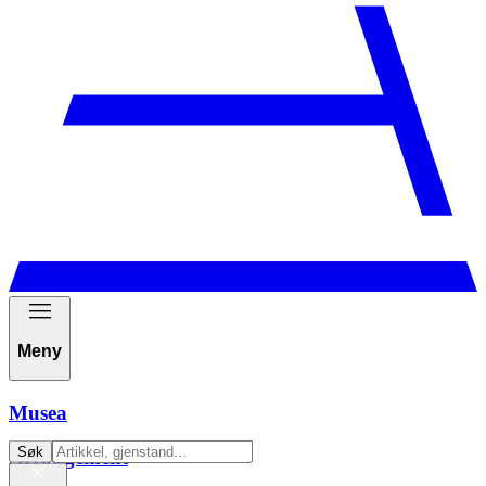
Meny
Musea
Søk
Arrangement