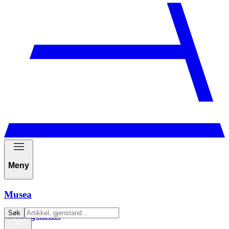
Meny
Musea
Søk
Arrangement