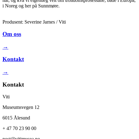
har, og kva vi eigentleg veit om trolldomsprosessane, både i Europa,
i Noreg og her på Sunnmøre.
Produsent: Severine Jarnes / Viti
Om oss
→
Kontakt
→
Kontakt
Viti
Museumsvegen 12
6015 Ålesund
+ 47 70 23 90 00
post@vitimusea.no