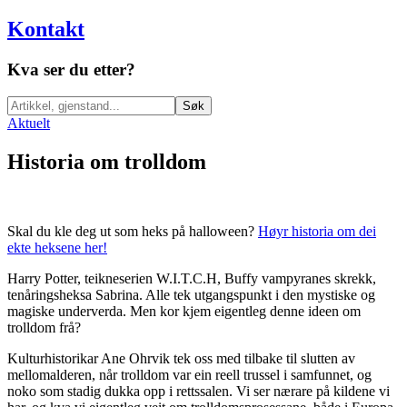
Kontakt
Kva ser du etter?
Søk
Aktuelt
Historia om trolldom
Skal du kle deg ut som heks på halloween?
Høyr historia om dei
ekte heksene her!
Harry Potter, teikneserien W.I.T.C.H, Buffy vampyranes skrekk,
tenåringsheksa Sabrina. Alle tek utgangspunkt i den mystiske og
magiske underverda. Men kor kjem eigentleg denne ideen om
trolldom frå?
Kulturhistorikar Ane Ohrvik tek oss med tilbake til slutten av
mellomalderen, når trolldom var ein reell trussel i samfunnet, og
noko som stadig dukka opp i rettssalen. Vi ser nærare på kildene vi