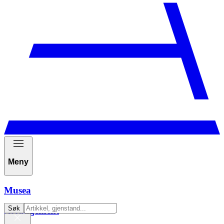
Meny
Musea
Søk
Arrangement