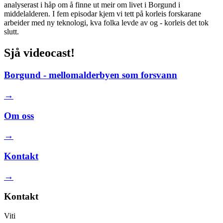
analyserast i håp om å finne ut meir om livet i Borgund i
middelalderen. I fem episodar kjem vi tett på korleis forskarane
arbeider med ny teknologi, kva folka levde av og - korleis det tok
slutt.
Sjå videocast!
Borgund - mellomalderbyen som forsvann
→
Om oss
→
Kontakt
→
Kontakt
Viti