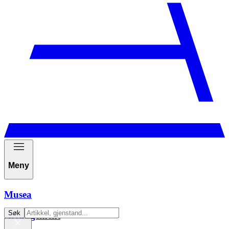
Meny
Musea
Søk
Arrangement