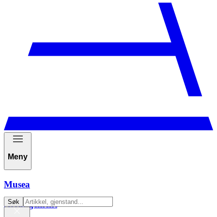
Meny
Musea
Søk
Arrangement