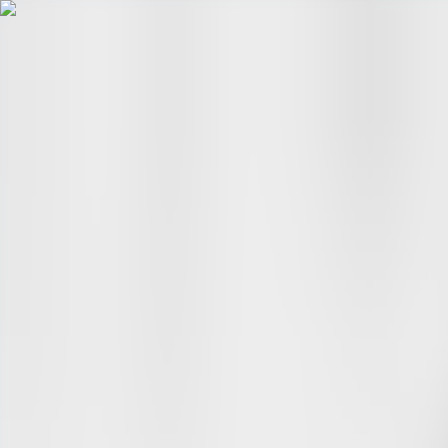
Hopp til hovudinnhald